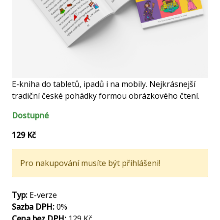
E-kniha do tabletů, ipadů i na mobily. Nejkrásnejší
tradiční české pohádky formou obrázkového čtení.
Dostupné
129 Kč
Pro nakupování musíte být
přihlášeni
!
Typ:
E-verze
Sazba DPH:
0%
Cena bez DPH:
129 Kč