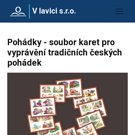
V lavici s.r.o.
Pohádky - soubor karet pro
vyprávění tradičních českých
pohádek